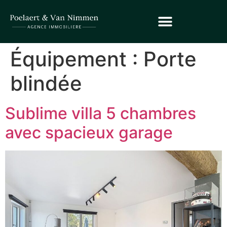
Équipement :
Porte
blindée
Sublime villa 5 chambres
avec spacieux garage