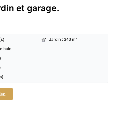
rdin et garage.
(s)
Jardin : 340 m²
de bain
)
)
s)
bien