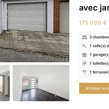
avec ja
175 000 €
3 chambre
1 salle(s) 
1 garage(s
1 toilette(s
1 terrasse(
Visiter ce 