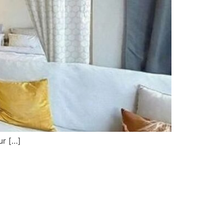
ur […]